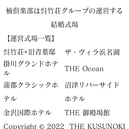
楠倶楽部は呉竹荘グループの運営する
結婚式場
【運営式場一覧】
​呉竹荘×旧青葉邸
ザ・ヴィラ浜名湖
​掛川グランドホテ
​THE Ocean
ル
蒲郡クラシックホ
​沼津リバーサイド
テル
ホテル
​金沢国際ホテル
​THE 御殿場館
Copyright © 2022 THE KUSUNOKI