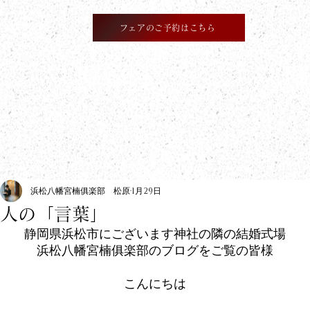
フェアのご予約はこちら
​information
浜松八幡宮楠俱楽部 松原
1月29日
人の「言葉」
静岡県浜松市にございます神社の隣の結婚式場
浜松八幡宮楠俱楽部のブログをご覧の皆様
こんにちは