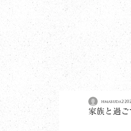
​information
hmasuda2
20
家族と過ご