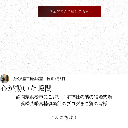
フェアのご予約はこちら
​information
浜松八幡宮楠俱楽部 松原
6月8日
心が動いた瞬間
静岡県浜松市にございます神社の隣の結婚式場
浜松八幡宮楠俱楽部のブログをご覧の皆様
こんにちは！