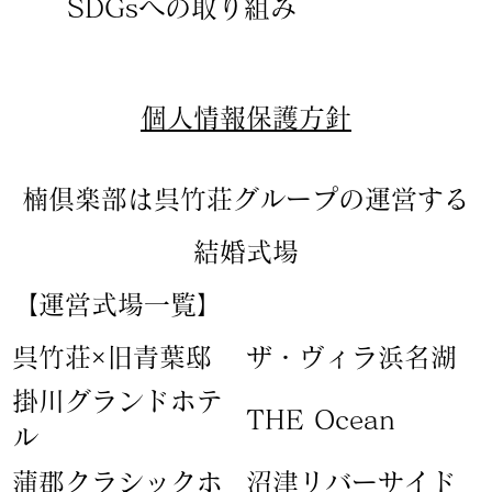
SDGsへの取り組み
​個人情報保護方針
楠倶楽部は呉竹荘グループの運営する
結婚式場
【運営式場一覧】
​呉竹荘×旧青葉邸
ザ・ヴィラ浜名湖
​掛川グランドホテ
​THE Ocean
ル
蒲郡クラシックホ
​沼津リバーサイド