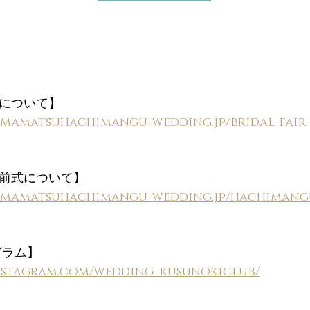
について】
amamatsuhachimangu-wedding.jp/bridal-fair
前式について
】
hamamatsuhachimangu-wedding.jp/hachimang
グラム】
instagram.com/wedding_kusunokiclub/