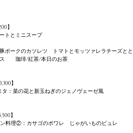
00】
ートとミニスープ
豚ポークのカツレツ　トマトとモッツァレラチーズとと
ス　　珈琲/紅茶/本日のお茶
300】
スタ：菜の花と新玉ねぎのジェノヴェーゼ風　
500】
イン料理②：カサゴのポワレ　じゃがいものピュレ