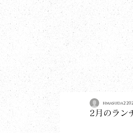
​information
hmasuda2
20
2月のラン