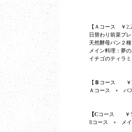
【Ａコース　￥2,2
日替わり前菜プレ
天然酵母パン２種
メイン料理：夢の
イチゴのティラミ
【
Ｂ
コース　　￥3,
Ａコース　+　パ
【C
コース　　￥5,
Bコース　+　メ