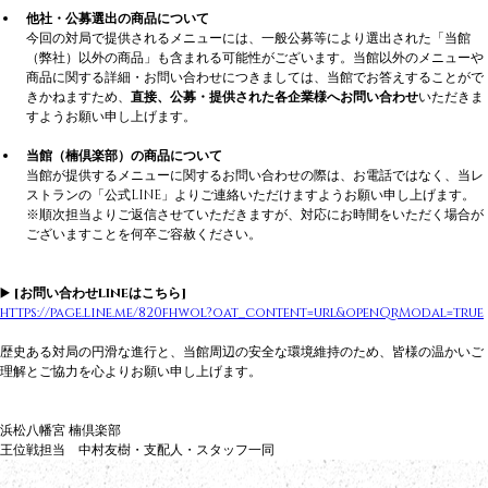
他社・公募選出の商品について
今回の対局で提供されるメニューには、一般公募等により選出された「当館
（弊社）以外の商品」も含まれる可能性がございます。当館以外のメニューや
商品に関する詳細・お問い合わせにつきましては、当館でお答えすることがで
きかねますため、
直接、公募・提供された各企業様へお問い合わせ
いただきま
すようお願い申し上げます。
当館（楠倶楽部）の商品について
当館が提供するメニューに関するお問い合わせの際は、お電話ではなく、当レ
ストランの「公式LINE」よりご連絡いただけますようお願い申し上げます。
※順次担当よりご返信させていただきますが、対応にお時間をいただく場合が
ございますことを何卒ご容赦ください。
▶️ 
[お問い合わせLINEはこちら]
https://page.line.me/820fhwol?oat_content=url&openQrModal=true
歴史ある対局の円滑な進行と、当館周辺の安全な環境維持のため、皆様の温かいご
理解とご協力を心よりお願い申し上げます。
浜松八幡宮 楠倶楽部 
王位戦担当　中村友樹・支配人・スタッフ一同