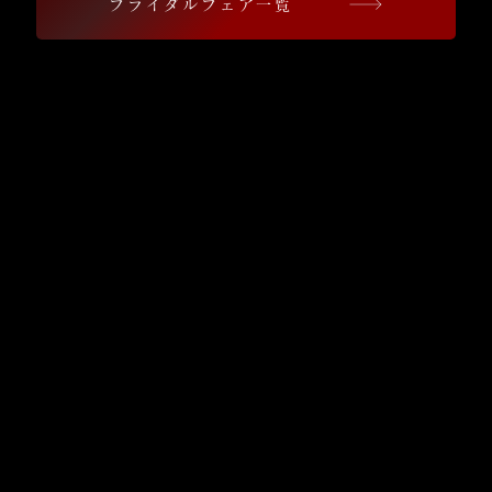
ブライダルフェア一覧
​contents
コ
ン
神
セ
前
プ
式
ト
の