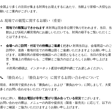
全国より多くの注目が集まる対局をお迎えするにあたり、当館より皆様へ大切なお
願いとご案内がございます。
⚠️ 現地での観覧に関するお願い（重要）
現地での観覧はできかねます
 本対局は完全非公開で執り行われます。当日、当
館および浜松八幡宮境内にお越しいただいても、対局の様子をご覧いただくこ
とはできません。
会場へのご訪問・付近での待機はご遠慮ください
 対局当日は、会場周辺へのご
訪問や、道路・敷地付近での待機は固くご遠慮いただきますようお願い申し上
げます。近隣住民の皆様や他施設へのご迷惑となるとともに、当日の安全な運
営・警備上の理由からも、ご理解とご協力のほどよろしくお願い申し上げま
す。 
※対局の模様は、インターネット配信や棋譜中継にてお楽しみください。
📞 「勝負めし」「勝負おやつ」に関するお問い合わせについて
現在、本対局で提供される「勝負めし」および「勝負おやつ」に関しまして、大変
多くのお問い合わせをいただいております。
それに伴い、
現在お電話が非常に繋がり混み合っている状況
でございます。
お問い合わせの際は、メニューの内容や提供元（製造・販売元）に応じて、以下の
通りご確認・ご協力いただけますようお願い申し上げます。