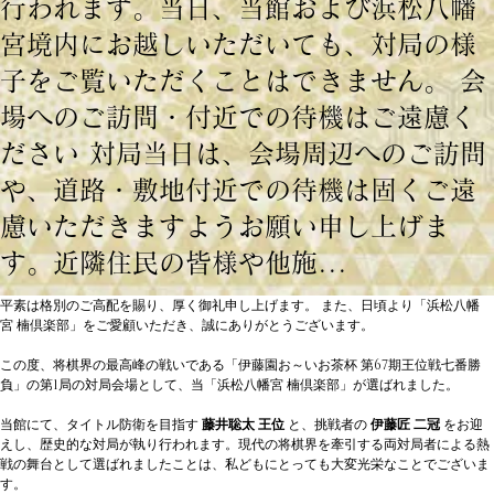
行われます。当日、当館および浜松八幡
宮境内にお越しいただいても、対局の様
子をご覧いただくことはできません。 会
場へのご訪問・付近での待機はご遠慮く
ださい 対局当日は、会場周辺へのご訪問
や、道路・敷地付近での待機は固くご遠
慮いただきますようお願い申し上げま
す。近隣住民の皆様や他施...
平素は格別のご高配を賜り、厚く御礼申し上げます。 また、日頃より「浜松八幡
宮 楠倶楽部」をご愛顧いただき、誠にありがとうございます。
この度、将棋界の最高峰の戦いである「伊藤園お～いお茶杯 第67期王位戦七番勝
負」の第1局の対局会場として、当「浜松八幡宮 楠倶楽部」が選ばれました。
当館にて、タイトル防衛を目指す 
藤井聡太 王位
 と、挑戦者の 
伊藤匠 二冠
 をお迎
えし、歴史的な対局が執り行われます。現代の将棋界を牽引する両対局者による熱
戦の舞台として選ばれましたことは、私どもにとっても大変光栄なことでございま
す。