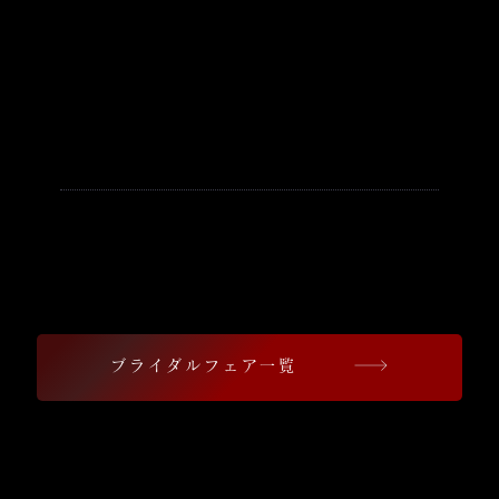
【浜松八幡宮で結婚式を検討して
いる方へ】
豪華試食ブライダルフェア開催中
珠玉の婚礼料理をご堪能いただけます
ブライダルフェア一覧