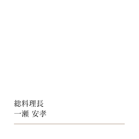
忘れられない1日を創っていき
たいと思います。
総料理長
一瀬 安孝
最高に美味しい料理をつくるに