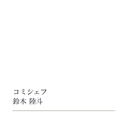
想いを込めて作ります。
コミシェフ
鈴木 陸斗
結婚式は、おふたりにとって特