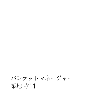
記憶として残ることを願い、
心を込めてお作りいたします。
バンケットマネージャー
築地 孝司
浜松八幡宮の杜に包まれた楠俱