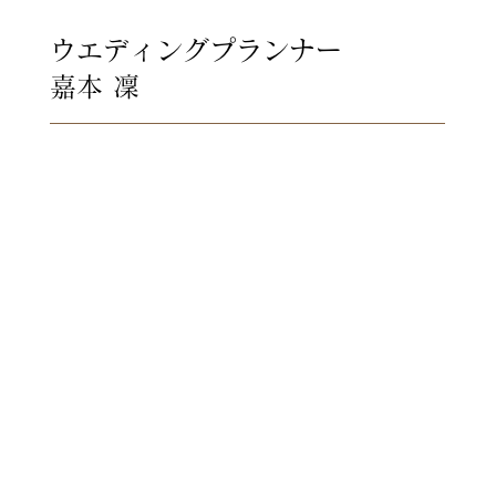
ウエディングプランナー
嘉本 凜
結婚式後のおふたりから
「あっという間だった」という
声をよく聞きます。
だからこそ 「どんな結婚式を
するのか」ではなく
「その時間の中にどれだけ想い
を込めるのか」が
たいせつだと考えています。
結婚式とは"おふたりの過去と未