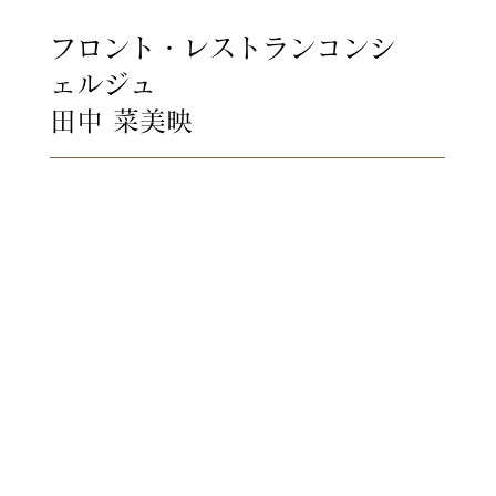
フロント・レストランコンシ
ェルジュ
田中 菜美映
ご縁をたいせつに
子供の頃見た景色
そこにはたくさんの笑顔と祝福
に包まれた
新郎新婦がいました。
支えてくれた家族 共に笑い涙
した友人