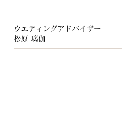
ウエディングアドバイザー
松原 璃伽
神社の結婚式には、特別な空気
があります。
長い年月、人々の想いを見守っ
てきた神社。
その境内に結婚式場があるから
こそ、
一歩足を踏み入れた瞬間から、
心が自然と整う時間が流れま
す。