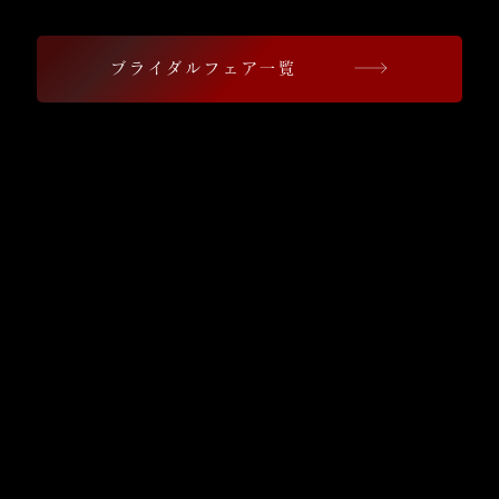
ブライダルフェア一覧
​contents
コ
ン
神
セ
前
プ
式