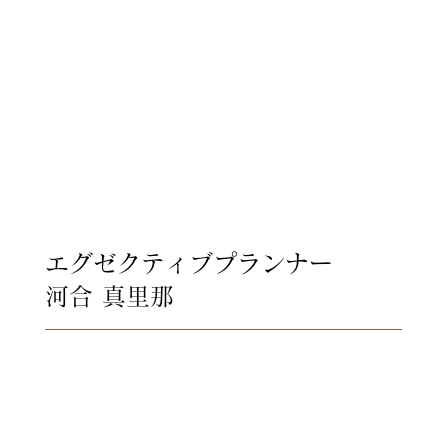
エグゼクティブプランナー
河合 真里那
結婚式は大切な人と共に時間を
過ごすだけでなく
昔のことを思い出したり