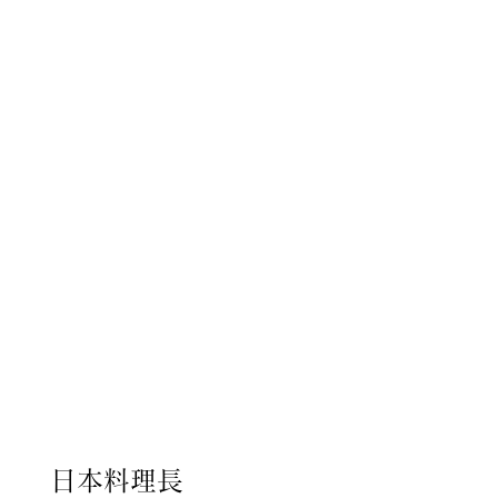
ただける最高の料理につながる
と考えております。
皆様に最高の料理をお届けする
ために最高の食材を探し続けま
す。
日本料理長