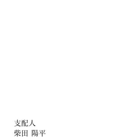
披露宴・お食事会を、心を込め
ておふたりと共に創り上げてま
いります。
​支配人
柴田 陽平