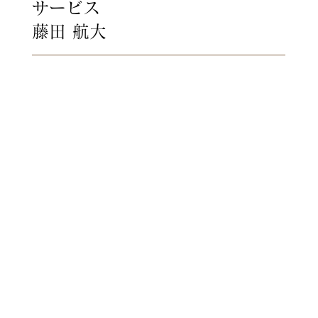
サービス
藤田 航大
新郎新婦のおふたりだけでなく
ご家族やご友人
おふたりにとってたいせつな
方々の
想いであふれた１日 それが結婚
式です。
一人ひとりの想いが重なって創
られる
結婚式でのかけがえのない一瞬