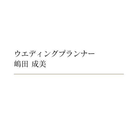
ウエディングプランナー
嶋田 成美
結婚式が終わった後でも
「ただいま」
「また あなたに会いたくて」
そう言っていただけることが私
達の幸せの瞬間です。