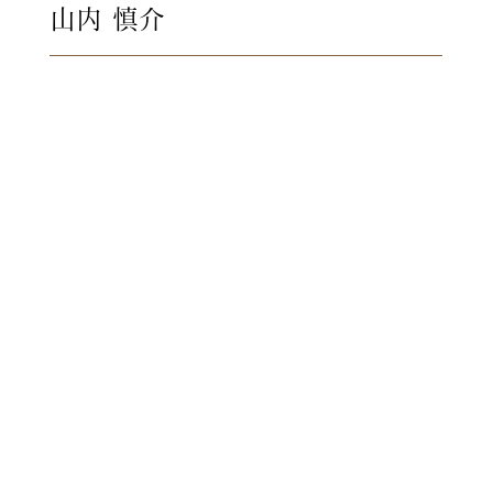
山内 慎介
結婚式は、特別な一日の料理で
すから食材のひとつも妥協はで
きません。
おふたりの大切なゲストから前
もって
食べられない食材をお聞きして
お一人おひとりに対応します。
出席いただいた皆様 すべての
方々に
お料理で感動していただけるよ
う