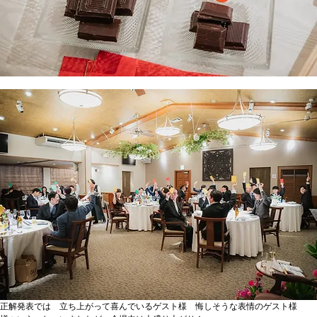
正解発表では　立ち上がって喜んでいるゲスト様　悔しそうな表情のゲスト様