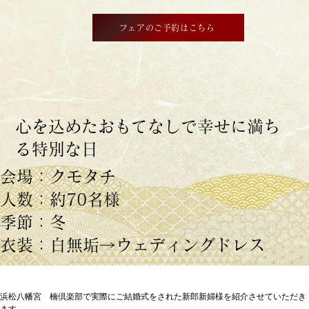
フェアのご予約はこちら
心を込めたおもてなしで幸せに満ち
る特別な日
会場：クモタチ
人数：約70名様
季節：冬
衣装：白無垢→ウェディングドレス
浜松八幡宮　楠倶楽部で実際にご結婚式をされた新郎新婦様を紹介させていただき