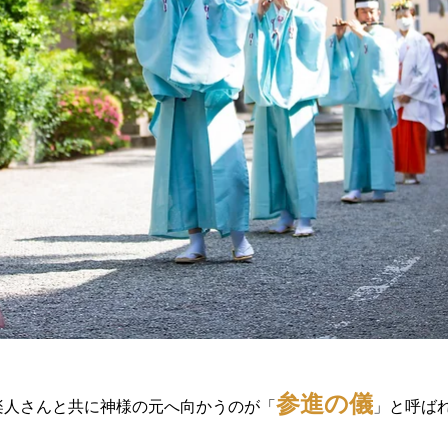
参進の儀
楽人さんと共に神様の元へ向かうのが「
」と呼ば