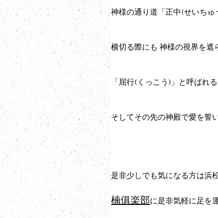
神様の通り道「正中(せいちゅ
横切る際にも 神様の視界を遮
「屈行(くっこう)」と呼ばれ
そしてその先の神殿で愛を誓
是非少しでも気になる方は浜松八
楠俱楽部
に是非気軽に足を