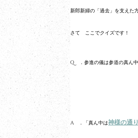
新郎新婦の「過去」を支えた
さて　ここでクイズです！
Q　．参進の儀は参道の真ん中
神様の通
A　．「真ん中は