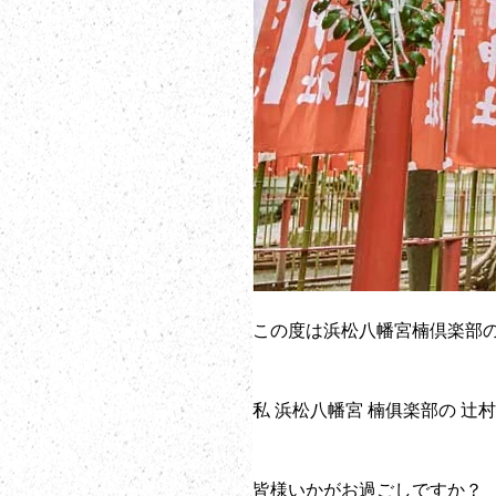
この度は浜松八幡宮楠倶楽部
私 浜松八幡宮 楠俱楽部の 辻
皆様いかがお過ごしですか？