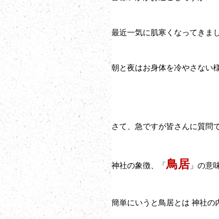
最近一気に肌寒くなってきま
朝と夜はお身体を冷やさない
さて、急ですが皆さんに質問
鳥居
神社の象徴、「
」の意
簡単にいうと鳥居とは 神社の