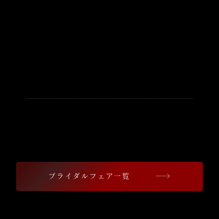
【浜松八幡宮で結婚式を検討して
いる方へ】
豪華試食ブライダルフェア開催中
珠玉の婚礼料理をご堪能いただけます
ブライダルフェア一覧