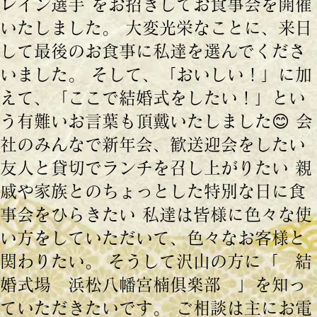
レイン選手 をお招きしてお食事会を開催
いたしました。 大変光栄なことに、来日
して最後のお食事に私達を選んでくださ
いました。 そして、「おいしい！」に加
えて、「ここで結婚式をしたい！」とい
う有難いお言葉も頂戴いたしました😊 会
社のみんなで新年会、歓送迎会をしたい
友人と貸切でランチを召し上がりたい 親
戚や家族とのちょっとした特別な日に食
事会をひらきたい 私達は皆様に色々な使
い方をしていただいて、色々なお客様と
関わりたい。 そうして沢山の方に「 結
婚式場 浜松八幡宮楠俱楽部 」を知っ
ていただきたいです。 ご相談は主にお電