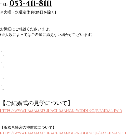
053-411-8111
TEL:  
※火曜・水曜定休 [祝祭日を除く]
お気軽にご相談くださいませ。
(※人数によってはご希望に添えない場合がございます)
・
゜
・
゜
・
゜
・
゜
【
ご結婚式の
見学について
】
https://www.hamamatsuhachimangu-wedding.jp/bridal-fair
【
浜松八幡宮の神前式について
】
https://www.hamamatsuhachimangu-wedding.jp/hachimangu