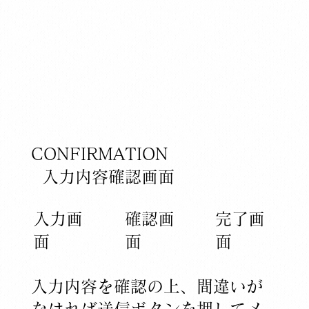
CONFIRMATION
​入力内容確認画面
×
​入力画
確認画
​完了​画
Produce by 呉竹荘
面
面
面
入力内容を確認の上、間違いが
なければ送信ボタンを押してメ