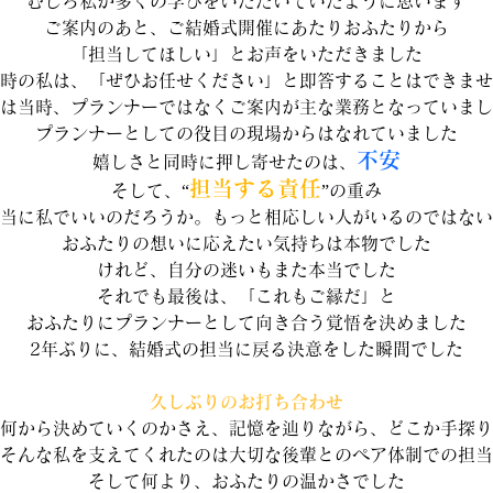
むしろ私が多くの学びをいただいていたように思います
ご案内のあと、ご結婚式開催にあたりおふたりから
「担当してほしい」とお声をいただきました
時の私は、「ぜひお任せください」と即答することはできませ
は当時、プランナーではなくご案内が主な業務となっていまし
プランナーとしての役目の現場からはなれていました
不安
嬉しさと同時に押し寄せたのは、
担当する責任
そして、“
”の重み
当に私でいいのだろうか。もっと相応しい人がいるのではない
おふたりの想いに応えたい気持ちは本物でした
けれど、自分の迷いもまた本当でした
それでも最後は、「これもご縁だ」と
おふたりにプランナーとして向き合う覚悟を決めました
2年ぶりに、結婚式の担当に戻る決意をした瞬間でした
久しぶりのお打ち合わせ
何から決めていくのかさえ、記憶を辿りながら、どこか手探り
そんな私を支えてくれたのは大切な後輩とのペア体制での担当
そして何より、おふたりの温かさでした