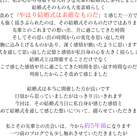
先日、私が心から尊敬する大好きな先輩の結婚式に参列しまし
結婚式そのものも大変素晴らしく
やはり結婚式は素敵なものだ
改めて「
」と感じた一方
も強く揺さぶられたのは、その結婚式そのものだけではありま
先輩とのこれまでの想い出、共に過ごしてきた時間
そしてその思い出の時間からの変化を思い返した時
胸に込み上げるものがあり、深く感情が動いたように思います
式を通して思い返した記憶と感情が私自身の心を大きく揺らし
結婚式とは開催することだけでなく
こで感じた感情や共に過ごしてきた時間を思い返す時間なのだ
列席したからこそ改めて感じました
結婚式は本当に開催した方が良いです
日頃から思っていましたがはっきり言いきれます
今回は、その結婚式当日に私自身が感じた感情と
めて結婚式を通して感じた想いについて、綴らせていただきま
約5年前
私とその先輩との出会いは、今から
になります
一つ前のブログでも少し触れさせていただきましたが