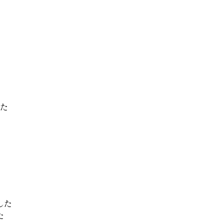
た
した
た