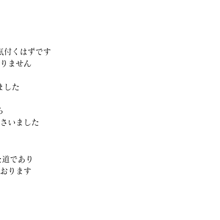
気付くはずです
りません
ました
ら
さいました
た道であり
おります