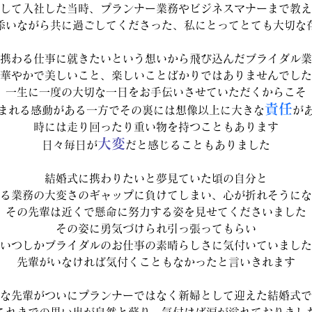
して入社した当時、プランナー業務やビジネスマナーまで教え
添いながら共に過ごしてくださった、私にとってとても大切な
携わる仕事に就きたいという想いから飛び込んだブライダル業
華やかで美しいこと、楽しいことばかりではありませんでした
一生に一度の大切な一日をお手伝いさせていただくからこそ
責任
まれる感動がある一方でその裏には想像以上に大きな
が
時には走り回ったり重い物を持つこともあります
大変
日々毎日が
だと感じることもありました
結婚式に携わりたいと夢見ていた頃の自分と
る業務の大変さのギャップに負けてしまい、心が折れそうにな
その先輩は近くで懸命に努力する姿を見せてくださいました
その姿に勇気づけられ引っ張ってもらい
いつしかブライダルのお仕事の素晴らしさに気付いていました
先輩がいなければ気付くこともなかったと言いきれます
な先輩がついにプランナーではなく新婦として迎えた結婚式で