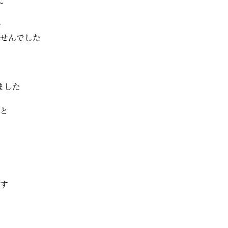
た
で
せんでした
ました
と
す