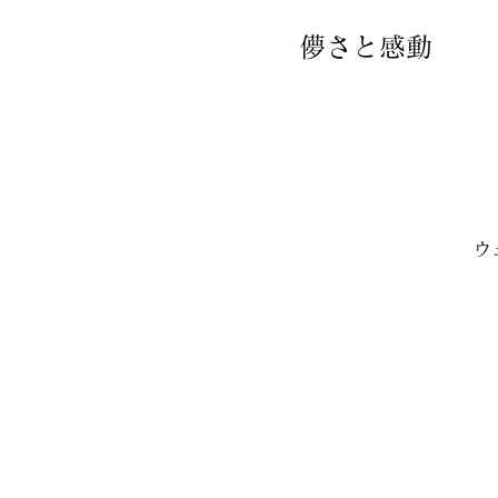
儚さと感動
ウ