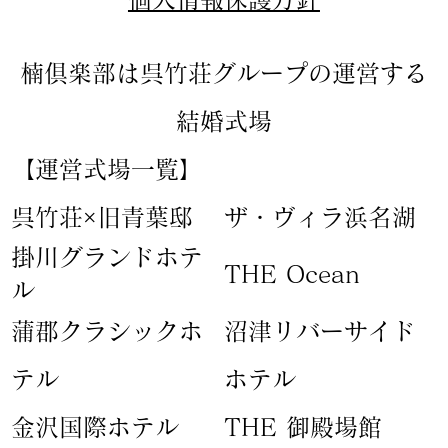
楠倶楽部は呉竹荘グループの運営する
結婚式場
【運営式場一覧】
​呉竹荘×旧青葉邸
ザ・ヴィラ浜名湖
​掛川グランドホテ
​THE Ocean
ル
蒲郡クラシックホ
​沼津リバーサイド
テル
ホテル
​金沢国際ホテル
​THE 御殿場館