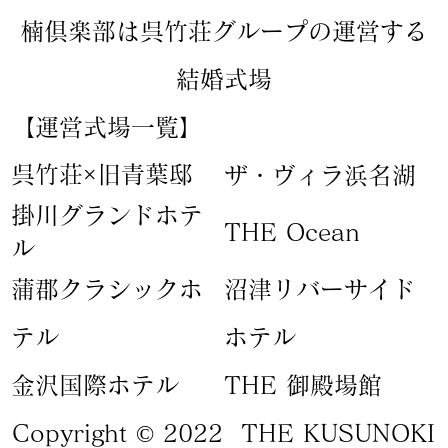
楠倶楽部は呉竹荘グループの運営する
結婚式場
【運営式場一覧】
​呉竹荘×旧青葉邸
ザ・ヴィラ浜名湖
​掛川グランドホテ
​THE Ocean
ル
蒲郡クラシックホ
​沼津リバーサイド
テル
ホテル
​金沢国際ホテル
​THE 御殿場館
Copyright © 2022 THE KUSUNOKI