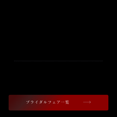
【浜松八幡宮で結婚式を検討して
いる方へ】
豪華試食ブライダルフェア開催中
珠玉の婚礼料理をご堪能いただけます
ブライダルフェア一覧