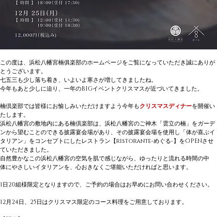
この度は、浜松八幡宮楠俱楽部のホームページをご覧になっていただき誠にありが
とうございます。
七五三も少し落ち着き、いよいよ寒さが増してきましたね。
今年もあと少しに迫り、一年のBIGイベントクリスマスが近づいてきました。
楠倶楽部では皆様にお愉しみいただけますよう今年も
クリスマスディナー
を開催い
たします。
浜松八幡宮の敷地内にある楠倶楽部は、浜松八幡宮のご神木「雲立の楠」をガーデ
ンから望むことのできる披露宴会場があり、その披露宴会場を使用し「体が喜ぶイ
タリアン」をコンセプトにしたレストラン【ristorante-めぐる-】をOPENさせ
ていただきました。
自然豊かなこの浜松八幡宮の空気を肌で感じながら、ゆったりと流れる時間の中
体にやさしいイタリアンを、心おきなくご堪能いただければと思います。
1日20組様限定となりますので、ご予約の場合はお早めにお問い合わせください。
12月24日、25日はクリスマス限定のコース料理をご用意しております。