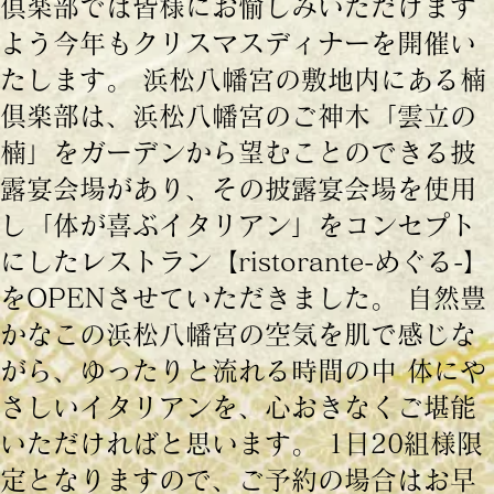
倶楽部では皆様にお愉しみいただけます
よう今年もクリスマスディナーを開催い
たします。 浜松八幡宮の敷地内にある楠
倶楽部は、浜松八幡宮のご神木「雲立の
楠」をガーデンから望むことのできる披
露宴会場があり、その披露宴会場を使用
し「体が喜ぶイタリアン」をコンセプト
にしたレストラン【ristorante-めぐる-】
をOPENさせていただきました。 自然豊
かなこの浜松八幡宮の空気を肌で感じな
がら、ゆったりと流れる時間の中 体にや
さしいイタリアンを、心おきなくご堪能
いただければと思います。 1日20組様限
定となりますので、ご予約の場合はお早