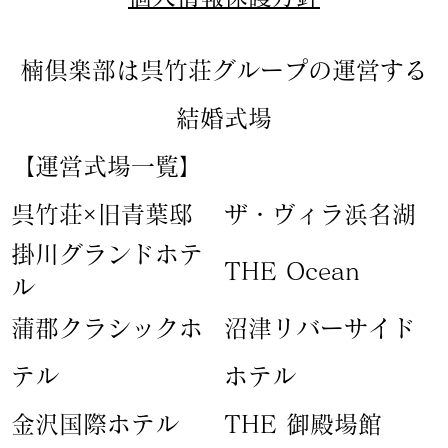
楠倶楽部は呉竹荘グループの運営する
結婚式場
【運営式場一覧】
​呉竹荘×旧青葉邸
ザ・ヴィラ浜名湖
​掛川グランドホテ
​THE Ocean
ル
蒲郡クラシックホ
​沼津リバーサイド
テル
ホテル
​金沢国際ホテル
​THE 御殿場館