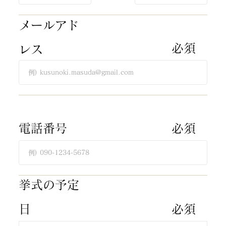
​メールアド
​必須​
レス
​電話番号
​必須​
​挙式の予定
日
​必須​