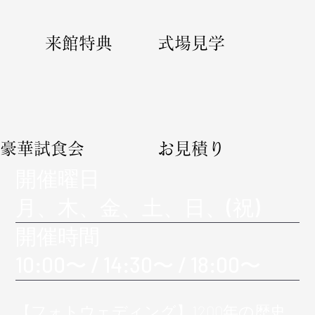
​来館特典
​式場見学
​豪華試食会
​​お見積り
​開催曜日
月、木、金、土、日、(祝)
​開催時間
10:00〜 / 14:30〜 / 18:00〜
【フォトウェディング】1200年の歴史