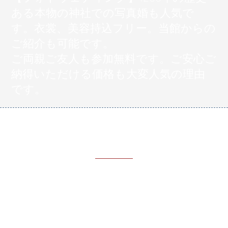
ある本物の神社での写真婚も人気で
す。衣裳、美容持込フリー。当館からの
ご紹介も可能です。
ご両親ご友人も参加無料です。ご安心ご
納得いただける価格も大変人気の理由
です。
ご​来館予約
RESERVATION
ご不明な点がございまし
たらお気軽にお問い合わ