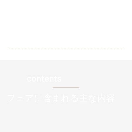
も可能です。ご両親ご友人も参
加無料です。ご安心ご納得いた
だける価格も大変人気の理由で
す。
​contents
フェアに含まれる主な内容