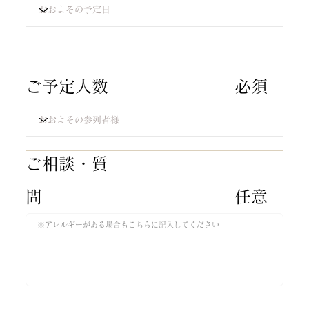
​ご予定人数
​必須​
​ご相談・質
問​
​任意