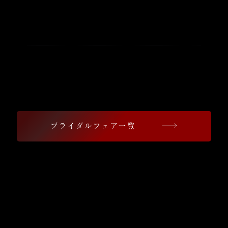
【浜松八幡宮で結婚式を検討して
いる方へ】
豪華試食ブライダルフェア開催中
珠玉の婚礼料理をご堪能いただけます
ブライダルフェア一覧
​contents