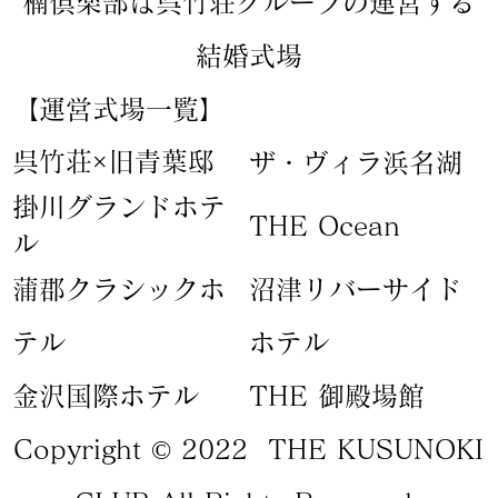
楠倶楽部は呉竹荘グループの運営する
結婚式場
【運営式場一覧】
​呉竹荘×旧青葉邸
ザ・ヴィラ浜名湖
​掛川グランドホテ
​THE Ocean
ル
蒲郡クラシックホ
​沼津リバーサイド
テル
ホテル
​金沢国際ホテル
​THE 御殿場館
Copyright © 2022 THE KUSUNOKI