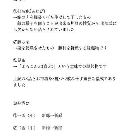
①打ち鮑(あわび)
→鮑の肉を細長く打ち伸ばして干したもの
　敵の様子を伺うことが出来る片貝の性質から 出陣式に
は欠かせない品とされていました
②勝ち栗
→栗を乾燥させたもの　勝利を祈願する縁起物です
③昆布
→「よろこんぶ(喜ぶ)」という意味での縁起物です
上記の3品とお神酒を3度づづ飲み干す重要な儀式であり
ました
お神酒は
①一盃（小）　新郎→新婦
②二盃（中）　新婦→新郎