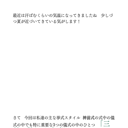
最近は汗ばむくらいの気温になってきましたね　少しづ
つ夏が近づいてきている気がします！
さて   今回は私達の主な挙式スタイル  
神前式
の式中の儀
「三
式の中でも特に重要な3つの儀式の中のひとつ 