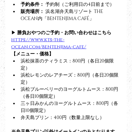
予約条件：
 予約制（ご利用日の4日前まで）
販売場所：
 浜名湖弁天島リゾート THE 
OCEAN内「BENTENJIMA CAFÉ」
▶︎ 
勝負おやつのご予約・お問い合わせはこちら
https://
www.kts-the-
ocean.com/bentenjima-cafe/
【メニュー・価格】
浜松抹茶のティラミス：800円（各日20個限
定）
浜松レモンのレアチーズ：800円（各日20個限
定）
浜松ブルーベリーのヨーグルトムース：800円
（各日10個限定）
三ヶ日みかんのヨーグルトムース：800円（各
日10個限定）
弁天島プリン：400円（数量上限なし）
※弁天島プリン以外はイートインのみとなります