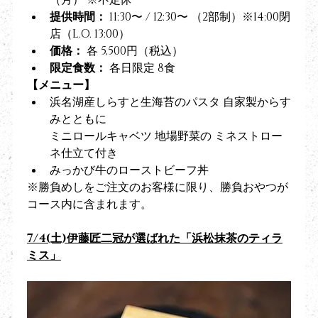
（月） ※不定休
提供時間：
 11:30〜 / 12:30〜 （2部制）※14:00閉
店（L.O. 13:00）
価格：
 各 5,500円（税込）
限定食数：
 各日限定 8食
【メニュー】
浜名湖産しらすと生海苔のパスタ 自家製からす
みとともに
ミニロールキャベツ 地場野菜の ミネストロー
ネ仕立て付き
みっかび牛のローストビーフ丼
※勝負めしをご注文のお客様に限り、勝負おやつが
コース内に含まれます。
7/4(土)伊藤匠二冠が選ばれた「浜松抹茶のティラ
ミス」