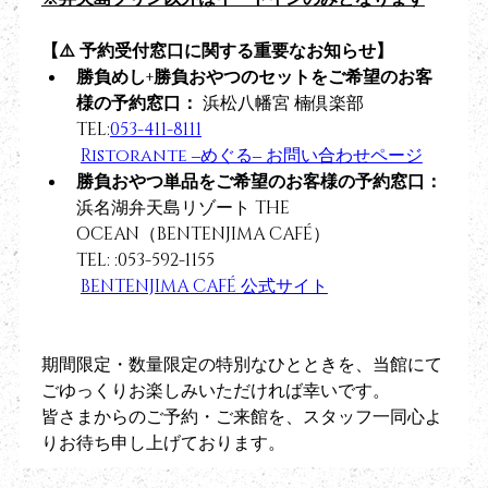
【⚠️ 予約受付窓口に関する重要なお知らせ】
勝負めし+勝負おやつのセットをご希望のお客
様の予約窓口：
 浜松八幡宮 楠倶楽部
TEL:
053-411-8111
Ristorante ‒めぐる‒ お問い合わせページ
勝負おやつ単品をご希望のお客様の予約窓口：
浜名湖弁天島リゾート THE 
OCEAN（BENTENJIMA CAFÉ） 
TEL: :053-592-1155
BENTENJIMA CAFÉ 公式サイト
期間限定・数量限定の特別なひとときを、当館にて
ごゆっくりお楽しみいただければ幸いです。 
皆さまからのご予約・ご来館を、スタッフ一同心よ
りお待ち申し上げております。