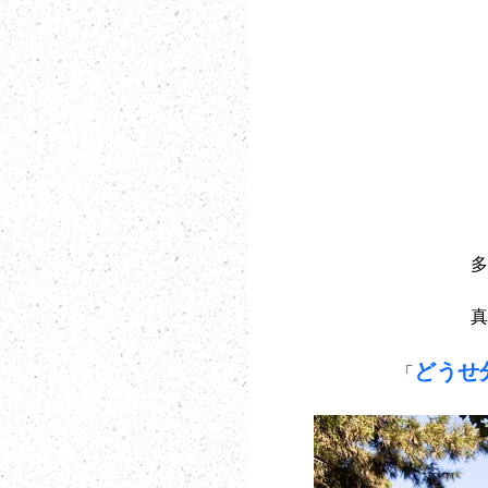
多
真
どうせ
「