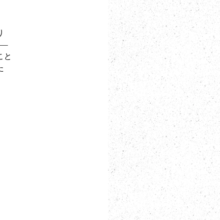
り
―
こと
た