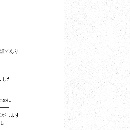
証であり
ました
ために
――
気がします
し