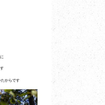
に
す
いたからです