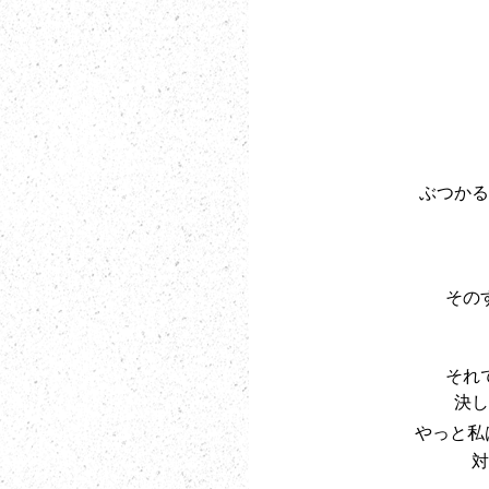
ぶつかる
その
それ
決し
やっと私
対