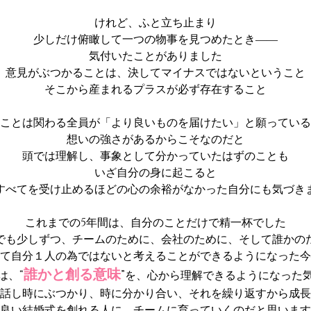
けれど、ふと立ち止まり
少しだけ俯瞰して一つの物事を見つめたとき――
気付いたことがありました
意見がぶつかることは、決してマイナスではないということ
そこから産まれるプラスが必ず存在すること
ことは関わる全員が「より良いものを届けたい」と願っている
想いの強さがあるからこそなのだと
頭では理解し、事象として分かっていたはずのことも
いざ自分の身に起こると
すべてを受け止めるほどの心の余裕がなかった自分にも気づき
これまでの5年間は、自分のことだけで精一杯でした
でも少しずつ、チームのために、会社のために、そして誰かの
て自分１人の為ではないと考えることができるようになった今
誰かと創る意味
は、“
”を、心から理解できるようになった
話し時にぶつかり、時に分かり合い、それを繰り返すから成長
良い結婚式を創れる人に、チームに育っていくのだと思います