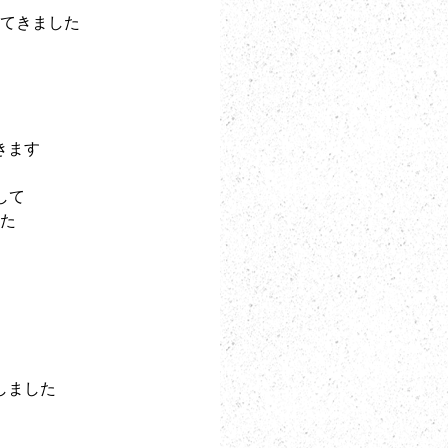
てきました
きます
して
た
しました