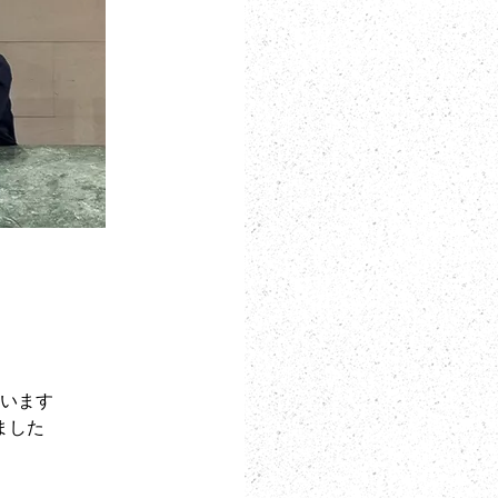
います
ました