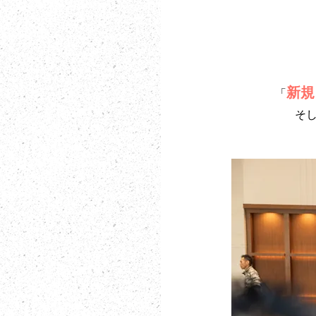
新規
「
そ