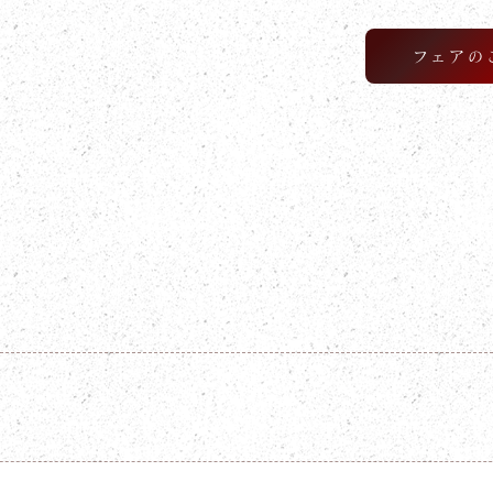
フェアの
F BLOG
ング