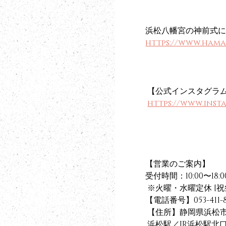
浜松八幡宮の神前式
https://www.ham
 【公式インスタグラ
https://www.ins
【営業のご案内】
受付時間：10:00〜18:00
 ※火曜・水曜定休 [
【電話番号】053-411-8
 【住所】静岡県浜松
 浜松駅／JR浜松駅北