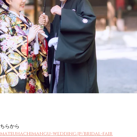
こちらから
matsuhachimangu-wedding.jp/bridal-fair