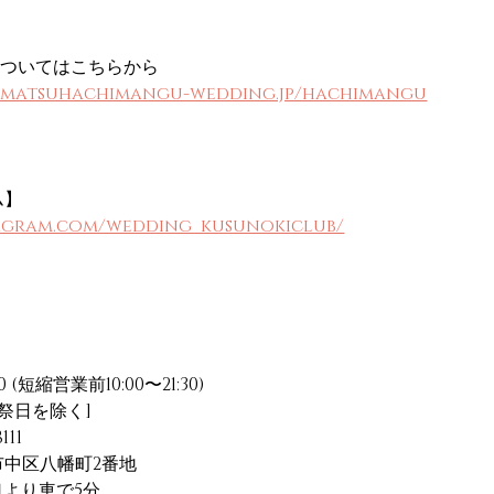
についてはこちらから
amatsuhachimangu-wedding.jp/hachimangu
ム】
tagram.com/wedding_kusunokiclub/
 (短縮営業前10:00〜21:30)
祝祭日を除く]
111
市中区八幡町2番地
口より車で5分